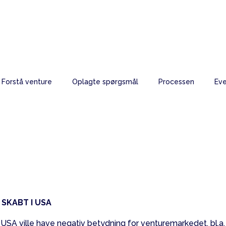
Forstå venture
Oplagte spørgsmål
Processen
Eve
ure stormer frem – 
SKABT I USA
 USA ville have negativ betydning for venturemarkedet, bl.a