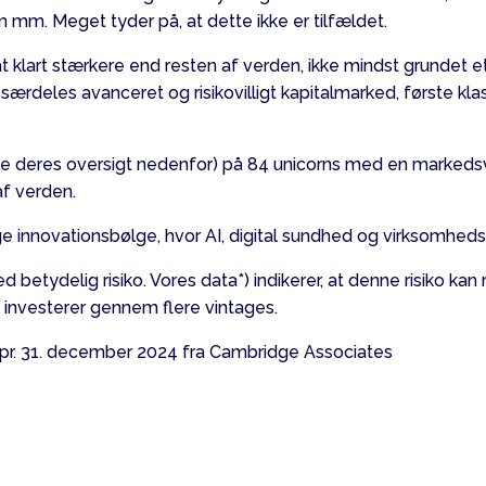
m mm. Meget tyder på, at dette ikke er tilfældet.
at klart stærkere end resten af verden, ikke mindst grunde
 særdeles avanceret og risikovilligt kapitalmarked, første 
 (se deres oversigt nedenfor) på 84 unicorns med en markedsv
af verden.
e innovationsbølge, hvor AI, digital sundhed og virksomheds
d betydelig risiko. Vores data*) indikerer, at denne risiko kan
 investerer gennem flere vintages.
 pr. 31. december 2024 fra Cambridge Associates