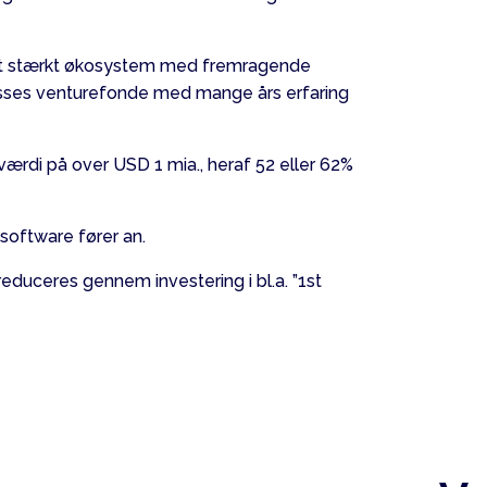
t et stærkt økosystem med fremragende
klasses venturefonde med mange års erfaring
ærdi på over USD 1 mia., heraf 52 eller 62%
software fører an.
 reduceres gennem investering i bl.a. ”1st