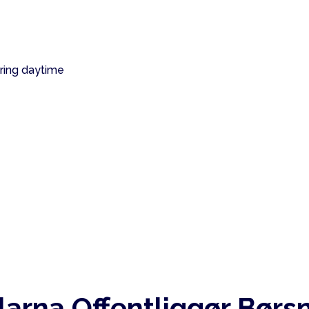
larna Offentliggør Børs