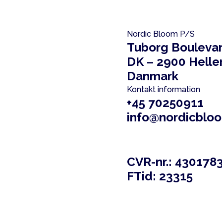
Nordic Bloom P/S
Tuborg Boulevar
DK – 2900 Helle
Danmark
Kontakt information
+45 70250911
info@nordicblo
CVR-nr.: 430178
FTid: 23315