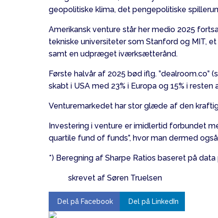
geopolitiske klima, det pengepolitiske spilleru
Amerikansk venture står her medio 2025 forts
tekniske universiteter som Stanford og MIT, et
samt en udpræget iværksætterånd.
Første halvår af 2025 bød iflg. ”dealroom.co”
skabt i USA med 23% i Europa og 15% i resten 
Venturemarkedet har stor glæde af den kraftig
Investering i venture er imidlertid forbundet me
quartile fund of funds”, hvor man dermed også
*) Beregning af Sharpe Ratios baseret på data
skrevet af Søren Truelsen
Del på Facebook
Del på LinkedIn