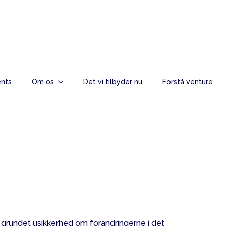
nts
Om os
Det vi tilbyder nu
Forstå venture
Europa halser
. grundet usikkerhed om forandringerne i det