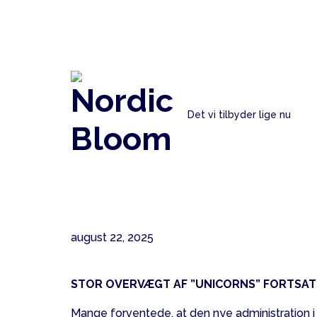
Nordic
Det vi tilbyder lige nu
Bloom
Gå tilbage
Amerikansk vent
efter
august 22, 2025
STOR OVERVÆGT AF ”UNICORNS” FORTSAT 
Mange forventede, at den nye administration i