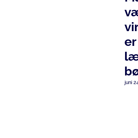
væ
vi
er
l
bø
juni 2