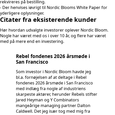
rekvireres på bestilling.
- Der henvises iøvrigt til Nordic Blooms White Paper for
yderligere oplysninger.
Citater fra eksisterende kunder
Hør hvordan udvalgte investorer oplever Nordic Bloom.
Nogle har været med os i over 10 år, og flere har været
med på mere end en investering.
Rebel fondenes 2026 årsmøde i
10
San Francisco
Je
Som investor i Nordic Bloom havde jeg
in
bl.a. fornøjelsen af at deltage i Rebel
fo
fondenes 2026 årsmøde i San Francisco
bas
med indlæg fra nogle af industriens
ba
skarpeste aktører, herunder Rebels stifter
ve
Jared Heyman og Y Combinators
ti
mangeårige managing partner Dalton
inv
Caldwell. Det jeg især tog med mig fra