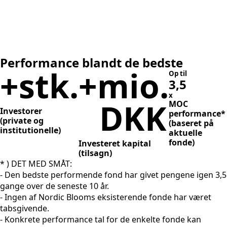
Performance blandt de bedste
+
stk.
+
mio.
Op til
3,5
x
DKK
MOC
Investorer
performance*
(private og
(baseret på
institutionelle)
aktuelle
fonde)
Investeret kapital
(tilsagn)
* ) DET MED SMÅT:
- Den bedste performende fond har givet pengene igen 3,5
gange over de seneste 10 år.
- Ingen af Nordic Blooms eksisterende fonde har været
tabsgivende.
- Konkrete performance tal for de enkelte fonde kan